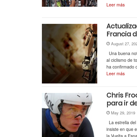
Leer más
Actualiza
Francia 
August 27, 2
Una buena noti
al ciclismo de 
ha confirmado q
Leer más
Chris Fro
para ir d
May 29, 201
La estrella de
insiste en que 
la Vuelta a Esp