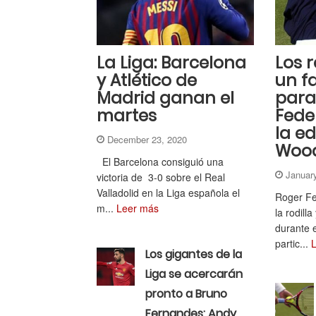
La Liga: Barcelona
Los 
y Atlético de
un f
Madrid ganan el
para
martes
Fede
la e
December 23, 2020
Woo
El Barcelona consiguió una
Januar
victoria de 3-0 sobre el Real
Valladolid en la Liga española el
Roger Fe
m...
Leer más
la rodill
durante 
partic...
Los gigantes de la
Liga se acercarán
pronto a Bruno
Fernandes: Andy