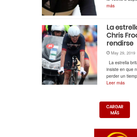
más
La estrel
Chris Fro
rendirse
May 29, 201
La estrella bri
insiste en que 
perder un tiemp
Leer más
CARGAR
MÁS