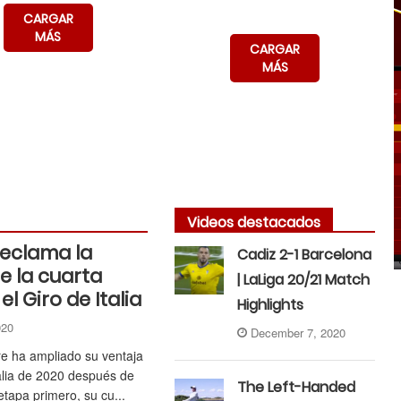
CARGAR
MÁS
CARGAR
MÁS
Videos destacados
eclama la
Cadiz 2-1 Barcelona
de la cuarta
| LaLiga 20/21 Match
l Giro de Italia
Highlights
2020
December 7, 2020
 ha ampliado su ventaja
talia de 2020 después de
The Left-Handed
etapa primero, su cu...