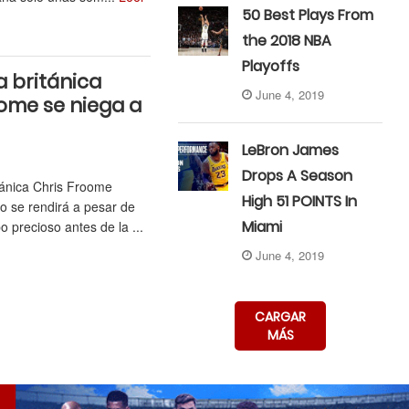
50 Best Plays From
the 2018 NBA
Playoffs
la británica
June 4, 2019
ome se niega a
LeBron James
9
Drops A Season
tánica Chris Froome
High 51 POINTS In
no se rendirá a pesar de
Miami
o precioso antes de la ...
June 4, 2019
CARGAR
MÁS