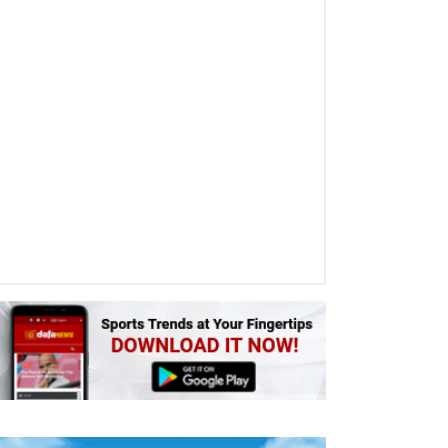
Baloncesto
January 5, 2021 02:46 AM - by
Es._.DaFaNeWs
Luka Doncic se convierte en 
jugador más rápido en la hist
NBA en conseguir el triple d
rebotes y asistencias