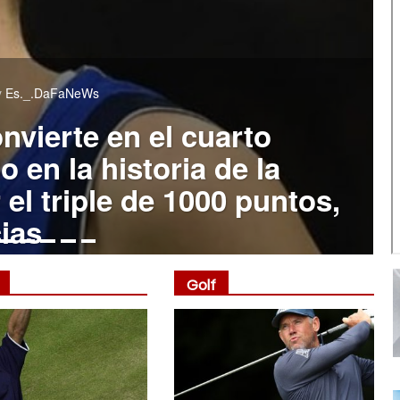
y
Es._.DaFaNeWs
nvierte en el cuarto
 en la historia de la
el triple de 1000 puntos,
cias
Golf