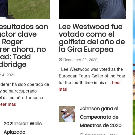
resultados son
Lee Westwood fue
actor clave
votado como el
 Roger
golfista del año de
rer ahora, no
la Gira Europea
dad: Todd
December 22, 2020
dbridge
Lee Westwood was voted as the
y 4, 2021
European Tour’s Golfer of the Year
for the fourth time in his c...
Leer
derer ha sido operado de
más
a y se ha recuperado
el último año. Tampoco
Leer más
Johnson gana el
Campeonato de
2021 Indian Wells
Maestros de 2020
Aplazado
November 16, 2020