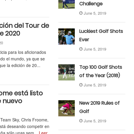
Challenge
June 5, 2019
ción del Tour de
Luckiest Golf Shots
de 2020
Ever
020
June 5, 2019
cia para los aficionados
todo el mundo, ya que se
ue la edición de 20...
Top 100 Golf Shots
of the Year (2018)
June 5, 2019
ome está listo
e nuevo
New 2019 Rules of
9
Golf
l Team Sky, Chris Froome,
June 5, 2019
está deseando competir en
aña sólo unas sem...
Leer